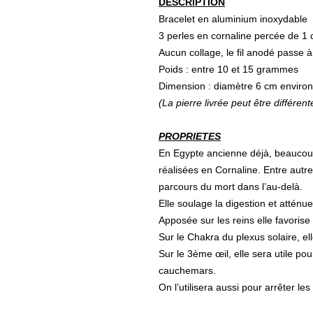
DESCRIPTION
Bracelet en aluminium inoxydable
3 perles en cornaline percée de 1
Aucun collage, le fil anodé passe à l
Poids : entre 10 et 15 grammes
Dimension : diamètre 6 cm environ
(La pierre livrée peut être différent
PROPRIETES
En Egypte ancienne déjà, beaucoup
réalisées en Cornaline. Entre autres
parcours du mort dans l’au-delà.
Elle soulage la digestion et atténue
Apposée sur les reins elle favorise 
Sur le Chakra du plexus solaire, el
Sur le 3
ème
œil, elle sera utile po
cauchemars.
On l’utilisera aussi pour arrêter le