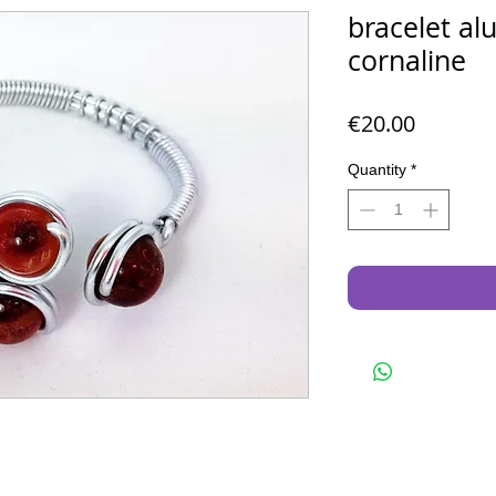
bracelet al
cornaline
Price
€20.00
Quantity
*