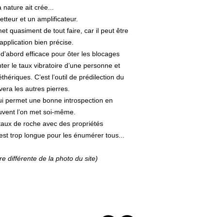
a nature ait crée...
etteur et un amplificateur.
met quasiment de tout faire, car il peut être
pplication bien précise.
 d’abord efficace pour ôter les blocages
er le taux vibratoire d’une personne et
thériques. C’est l’outil de prédilection du
ivera les autres pierres.
qui permet une bonne introspection en
uvent l’on met soi-même.
staux de roche avec des propriétés
 est trop longue pour les énumérer tous...
fférente de la photo du site)
© 2018 Pierres Energetiques.com -
Mentions légales
-
Conditions générales de