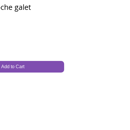
oche galet
Add to Cart