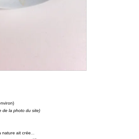
nviron)
e de la photo du site)
a nature ait crée...