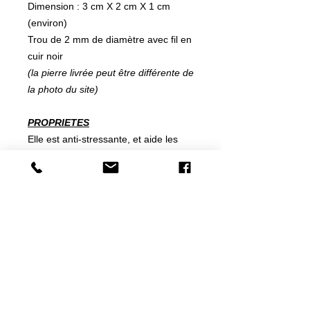
Dimension : 3 cm X 2 cm X 1 cm
(environ)
Trou de 2 mm de diamètre avec fil en
cuir noir
(la pierre livrée peut être différente de
la photo du site)
PROPRIETES
Elle est anti-stressante, et aide les
maladroits à avoir des gestes moins
désordonnées.
Elle préviendra de la jalousie,
principalement du partenaire car elle
atténuera les passions.
Elle aidera en général à équilibrer les
émotions intérieurs de celui qui la
porte.
Associé à une fluorine, elle
organisera notre mental.